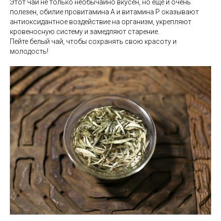
Этот чай не только необычайно вкусен, но еще и очень
полезен, обилие провитамина А и витамина Р оказывают
антиоксидантное воздействие на организм, укрепляют
кровеносную систему и замедляют старение.
Пейте белый чай, чтобы сохранять свою красоту и
молодость!