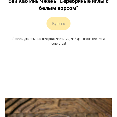
Бай Хао Инь Чжень "Серебряные иглы с
белым ворсом"
Купить
Это чай для томных вечерних чаепитий, чай для наслаждения и
эстетства!