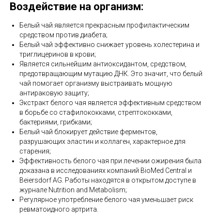
Воздействие на организм:
Белый чай является прекрасным профилактическим
средством против диабета;
Белый чай эффективно снижает уровень холестерина и
триглицеринов в крови;
Является сильнейшим антиоксидантом, средством,
предотвращающим мутацию ДНК. Это значит, что белый
чай помогает организму выстраивать мощную
антираковую защиту;
Экстракт белого чая является эффективным средством
в борьбе со стафилококками, стрептококками,
бактериями, грибками;
Белый чай блокирует действие ферментов,
разрушающих эластин и коллаген, характерное для
старения;
Эффективность белого чая при лечении ожирения была
доказана в исследованиях компаний BioMed Central и
Beiersdorf AG. Работы находятся в открытом доступе в
журнале Nutrition and Metabolism;
Регулярное употребление белого чая уменьшает риск
ревматоидного артрита.