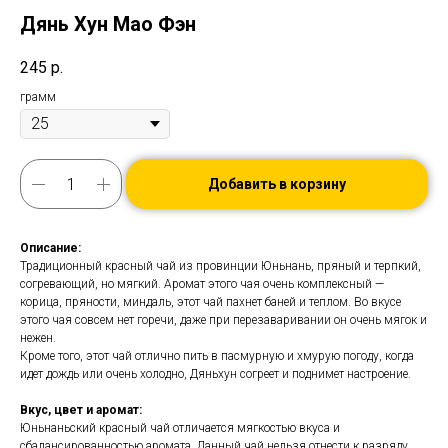
Дянь Хун Мао Фэн
245
р.
грамм
Добавить в корзину
Описание:
Традиционный красный чай из провинции Юньнань, пряный и терпкий,
согревающий, но мягкий. Аромат этого чая очень комплексный —
корица, пряности, миндаль, этот чай пахнет баней и теплом. Во вкусе
этого чая совсем нет горечи, даже при перезаваривании он очень мягок и
нежен.
Кроме того, этот чай отлично пить в пасмурную и хмурую погоду, когда
идет дождь или очень холодно, Дяньхун согреет и поднимет настроение.
Вкус, цвет и аромат:
Юньнаньский красный чай отличается мягкостью вкуса и
сбалансированностью аромата. Данный чай нельзя отнести к разряду