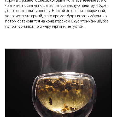
горячего ржаного хлеба, который, кстати, в течение всего
чаепития постепенно вытеснит остальную палитру и будет
долго составлять основу. Настой этого чая прозрачный,
золотисто-янтарный, а его аромат будет играть мёдом, но
потом остановится на кондитерской. Вкус утончённый, без
явной горчинки, но в меру терпкий, не густой.