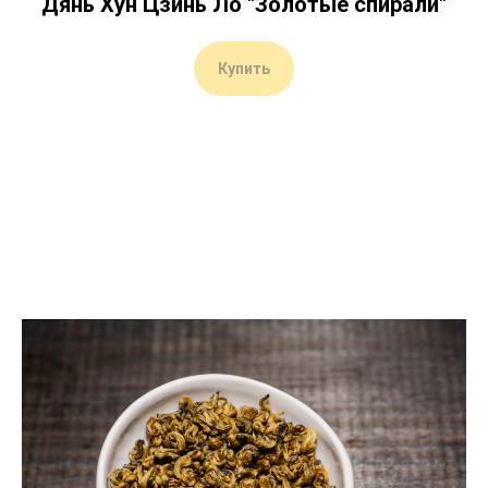
Дянь Хун Цзинь Ло "Золотые спирали"
Купить