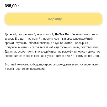
395,00
р.
В корзину
Дерзкий, решительный, неутомимый,
Да Хун Пао
бескомпромиссен и
дерзок. Его ценят за яркий и проникновенный древесно-кофейный
аромат, глубокий, обволакивающий вкус. Качественное сырье с
приутесных чайных садов делает чай еще более мощным, поэтому этот
Дахунпао особенно сильно воздействует на ваше физическое и духовное
состояние, заварка такого чая с утра придаст сил и энергии на весь день.
Этот чай неимоверно бодрит, строго рекомендован всем полуночникам и
людям творческих профессий!