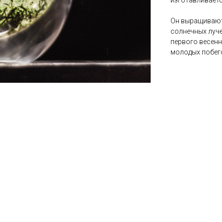
изготавливаетс
Он выращивают
солнечных луче
первого весенн
молодых побег