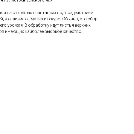
я из листьев зелёного чая.
ся на открытых плантациях под воздействием
й, в отличие от матча и гёкуро. Обычно, это сбор
его урожая. В обработку идут листья верхних
ов имеющих наиболее высокое качество.