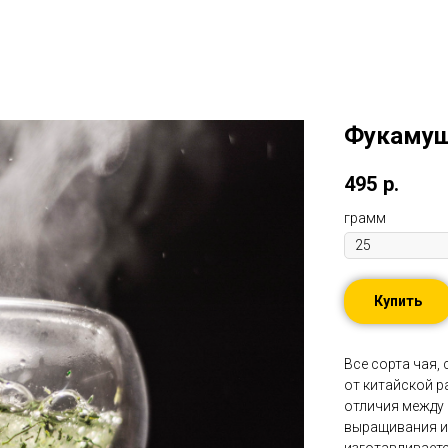
Фукамуш
495
р.
грамм
Купить
Все сорта чая,
от китайской р
отличия между
выращивания и 